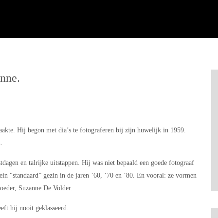
anne.
aakte. Hij begon met dia’s te fotograferen bij zijn huwelijk in 1959.
.
stdagen en talrijke uitstappen. Hij was niet bepaald een goede fotograaf
ein “standaard” gezin in de jaren ’60, ’70 en ’80. En vooral: ze vormen
oeder, Suzanne De Volder.
ft hij nooit geklasseerd.