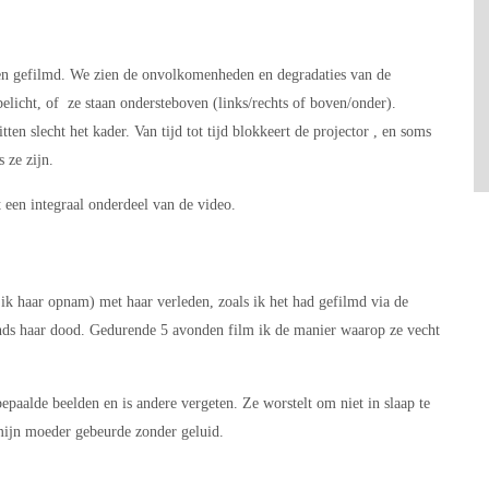
d en gefilmd. We zien de onvolkomenheden en degradaties van de
rbelicht, of ze staan ondersteboven (links/rechts of boven/onder).
en slecht het kader. Van tijd tot tijd blokkeert de projector , en soms
 ze zijn.
t een integraal onderdeel van de video.
ik haar opnam) met haar verleden, zoals ik het had gefilmd via de
inds haar dood. Gedurende 5 avonden film ik de manier waarop ze vecht
epaalde beelden en is andere vergeten. Ze worstelt om niet in slaap te
mijn moeder gebeurde zonder geluid.