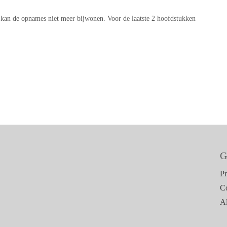
 kan de opnames niet meer bijwonen. Voor de laatste 2 hoofdstukken
G
Pr
C
A