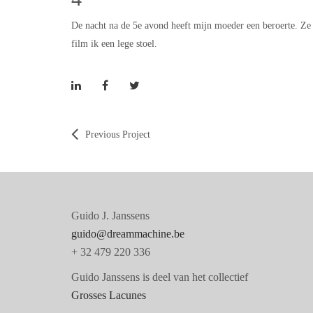
De nacht na de 5e avond heeft mijn moeder een beroerte. Ze
film ik een lege stoel.
Previous Project
Guido J. Janssens
guido@dreammachine.be
+ 32 479 220 336
Guido Janssens is deel van het collectief
Grosses Lacunes