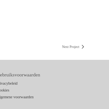
Next Project
ebruiksvoorwaarden
ivacybeleid
ookies
lgemene voorwaarden