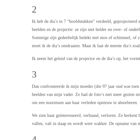
2
Ik heb de dia’s in 7 “hoofdstukken” verdeeld, geprojecteer
beelden en de projectie: ze zijn niet helder en over- of onde
Sommige zijn gedeeltelijk bedekt met mos of schimmel, of zitt
moet ik de dia’s omdraaien. Maar ik laat de meeste dia’s zoals
Ik neem het geluid van de projector en de dia’s op, het vorm
3
Dan confronteerde ik mijn moeder (die 97 jaar oud was toen 
beelden van mijn vader. Ze had de foto’s niet meer gezien s
om een maximum aan haar verleden opnieuw te absorberen.
We zien haar geïnteresseerd, verbaasd, verloren. Ze herkent b
vallen, valt in slaap en wordt weer wakker. De opname van 
4