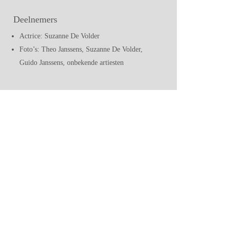
Deelnemers
Actrice: Suzanne De Volder
Foto’s: Theo Janssens, Suzanne De Volder,
Guido Janssens, onbekende artiesten